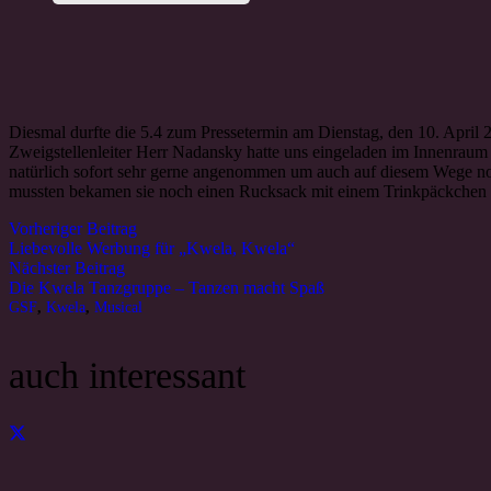
Diesmal durfte die 5.4 zum Pressetermin am Dienstag, den 10. April
Zweigstellenleiter Herr Nadansky hatte uns eingeladen im Innenraum
natürlich sofort sehr gerne angenommen um auch auf diesem Wege noc
mussten bekamen sie noch einen Rucksack mit einem Trinkpäckchen üb
Vorheriger Beitrag
Liebevolle Werbung für „Kwela, Kwela“
Nächster Beitrag
Die Kwela Tanzgruppe – Tanzen macht Spaß
GSF
,
Kwela
,
Musical
auch interessant