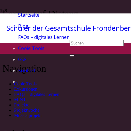
Lernen auf Distanz
Startseite
Blog
Schüler der Gesamtschule Fröndenbe
Start
Lernen auf Distanz
FAQs – digitales Lernen
Coole Tools
GSF
Navigation
Kontakt
Coole Tools
Exkursionen
FAQs – digitales Lernen
MINT
Projekte
Projektwoche
Musicalprojekt