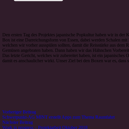
Den ersten Tag des Projektes japanische Popkultur haben wir in der 
Box ist eine Darreichungsform von Essen, dabei werden Schalen mit E
welchen wir vorher ausspülen sollten, damit die Reisstärke aus dem 
Gemüsen angebraten haben. Dann haben wir das Hähnchen Vorbereitet,
Das letzte Gericht, welches wir zubereitet haben, ist ein japanische
damit es anschaulicher wirkt. Unser Ziel bei den Boxen war es, dass 
Vorheriger Beitrag
Schwerpunkt-AG MINT erstellt Apps zum Thema Raumfahrt
Nächster Beitrag
Work in progress – Projektarbeit Oktober 2018