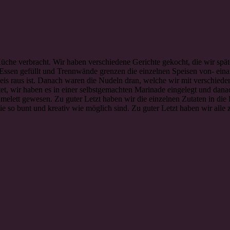
Küche verbracht. Wir haben verschiedene Gerichte gekocht, die wir spä
ssen gefüllt und Trennwände grenzen die einzelnen Speisen von- einan
Reis raus ist. Danach waren die Nudeln dran, welche wir mit verschied
 wir haben es in einer selbstgemachten Marinade eingelegt und danach
s Omelett gewesen. Zu guter Letzt haben wir die einzelnen Zutaten in d
sie so bunt und kreativ wie möglich sind. Zu guter Letzt haben wir al