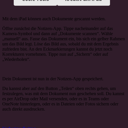
Mit dem iPad können auch Dokumente gescannt werden.
Öffne zunächst die Notizen-App. Tippe nacheinander auf das
Kamera-Symbol und dann auf „Dokumente scannen“. Wähle
„manuell“ aus. Fasse das Dokument ein, bis sich ein gelber Rahmen
um das Bild legt. Löse das Bild aus, sobald du mit dem Ergebnis
zufrieden bist. An den Eckmarkierungen kannst du jetzt noch
Korrekturen vornehmen. Tippe nun auf „Sichern“ oder auf
„Wiederholen“.
Dein Dokument ist nun in der Notizen-App gespeichert.
Du kannst aber auf den Button „Teilen“ oben rechts gehen, um
festzulegen, was mit dem Dokument nun geschehen soll. Du kannst
es per AirDrop oder Mail versenden, oder es in Teams oder
OneNote hinterlegen, oder es in Dateien oder Fotos sichern oder
auch direkt ausdrucken.